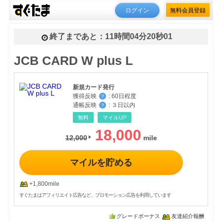
ログイン
無料会員登録
終了まであと：
11時間04分19秒77
JCB CARD W plus L
新規カード発行
獲得反映
:
60日程度
？
通帳反映
:
３日以内
？
無料
マイルUP
18,000
12,000
マイルを貯める
+1,800mile
すぐたまはアフィリエイト広告など、プロモーション広告を利用しています
グレードボーナス
友達紹介報酬