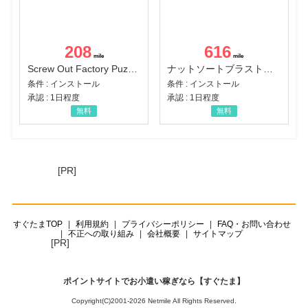
208
616
Screw Out Factory Puzzle 3D（経験値バーのマイルストーンを5にする（ユーザーレベル5に到達する））（Android）
ナットソートブラスト：カラーパズル（チャレンジ11完了）（Android）
条件 : インストール
条件 : インストール
承認 : 1日程度
承認 : 1日程度
無料
無料
[PR]
すぐたまTOP
利用規約
プライバシーポリシー
FAQ・お問い合わせ
不正への取り組み
会社概要
サイトマップ
[PR]
ポイントサイトでお小遣い稼ぎなら【すぐたま】
Copyright(C)2001-2026 Netmile All Rights Reserved.