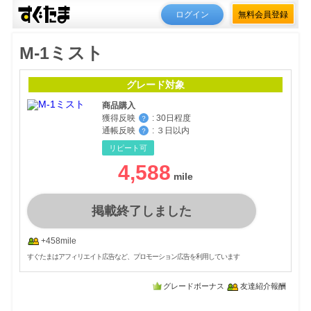
ログイン
無料会員登録
M-1ミスト
グレード対象
商品購入
獲得反映
:
30日程度
？
通帳反映
:
３日以内
？
リピート可
4,588
掲載終了しました
+458mile
すぐたまはアフィリエイト広告など、プロモーション広告を利用しています
グレードボーナス
友達紹介報酬