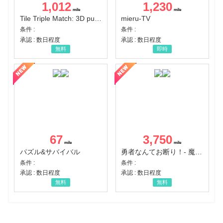
1,012
1,230
Tile Triple Match: 3D puzzle
mieru-TV
条件 :
条件 :
承認 : 数日程度
承認 : 数日程度
無料
即時
67
3,750
パズル&サバイバル
勇者なんてお断り！- 魔王の力で異世界征服
条件 :
条件 :
承認 : 数日程度
承認 : 数日程度
無料
無料