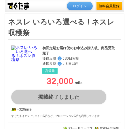
ログイン
無料会員登録
ネスレ いろいろ選べる！ネスレ
収穫祭
初回定期お届け便のお申込み購入後、商品受取
完了
獲得反映
:
30日程度
？
通帳反映
:
３日以内
？
高還元
32,000
掲載終了しました
+320mile
すぐたまはアフィリエイト広告など、プロモーション広告を利用しています
グレードボーナス
友達紹介報酬