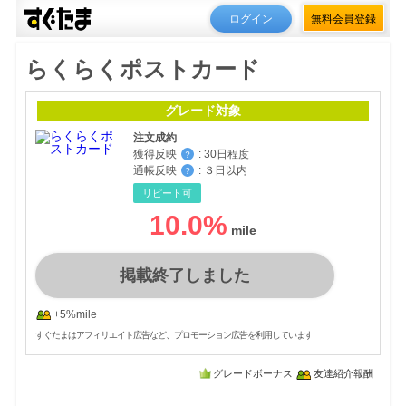
ログイン
無料会員登録
らくらくポストカード
グレード対象
注文成約
獲得反映
:
30日程度
？
通帳反映
:
３日以内
？
リピート可
10.0
%
掲載終了しました
+5%mile
すぐたまはアフィリエイト広告など、プロモーション広告を利用しています
グレードボーナス
友達紹介報酬