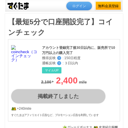
ログイン
無料会員登録
【最短5分で口座開設完了】コイ
ンチェック
アカウント登録完了後30日以内に、販売所で10
万円以上の購入完了
獲得反映
:
150日程度
？
通帳反映
:
３日以内
？
マイルUP
2,400
2,100
掲載終了しました
+240mile
すぐたまはアフィリエイト広告など、プロモーション広告を利用しています
グレードボーナス
友達紹介報酬