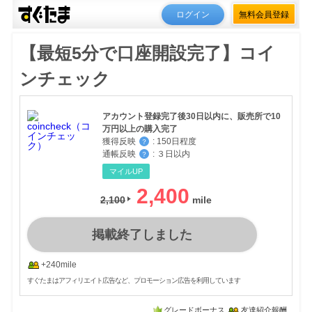
ログイン
無料会員登録
【最短5分で口座開設完了】コイ
ンチェック
アカウント登録完了後30日以内に、販売所で10
万円以上の購入完了
獲得反映
:
150日程度
？
通帳反映
:
３日以内
？
マイルUP
2,400
2,100
掲載終了しました
+240mile
すぐたまはアフィリエイト広告など、プロモーション広告を利用しています
グレードボーナス
友達紹介報酬