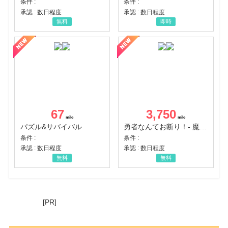
条件 :
条件 :
承認 : 数日程度
承認 : 数日程度
無料
即時
67
3,750
パズル&サバイバル
勇者なんてお断り！- 魔王の力で異世界征服
条件 :
条件 :
承認 : 数日程度
承認 : 数日程度
無料
無料
[PR]