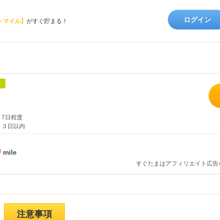
ログイン
トマイル】
がすぐ貯まる！
象
7日程度
３日以内
%
すぐたまはアフィリエイト広告
注意事項