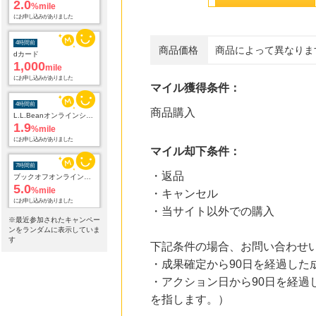
2.0
%mile
にお申し込みがありました
4時間前
商品価格
商品によって異なりま
dカード
1,000
mile
にお申し込みがありました
マイル獲得条件：
4時間前
商品購入
L.L.Beanオンラインショップ
1.9
%mile
にお申し込みがありました
マイル却下条件：
7時間前
・返品
ブックオフオンライン買取
5.0
%mile
・キャンセル
にお申し込みがありました
・当サイト以外での購入
※最近参加されたキャンペー
7時間前
ンをランダムに表示していま
ブックオフオンライン販売
す
下記条件の場合、お問い合わせ
3.0
%mile
・成果確定から90日を経過した
にお申し込みがありました
・アクション日から90日を経
16時間前
を指します。）
【三井住友カード ゴールド（NL）】家族追加プロモーション
21,750
mile