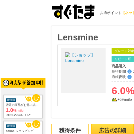
共通ポイント
【ネッ
Lensmine
グレード対
リピート可
商品購入
獲得期間
:
？
通帳反映
:
？
6.0
+5%mile
4時間前
話題の商品がお得に試せる【サンプル百貨店】ちょっプル申込
1.0
%mile
にお申し込みがありました
4時間前
獲得条件
広告の詳細
Yahoo!ショッピング