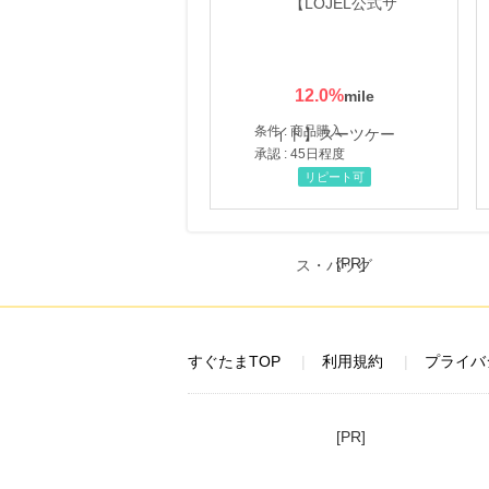
12.0
%
条件 : 商品購入
承認 : 45日程度
リピート可
[PR]
すぐたまTOP
利用規約
プライバ
[PR]