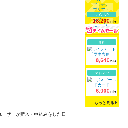
マイルUP
18,200
mile
詳細
無料
8,640
mile
詳細
マイルUP
6,000
mile
もっと見る
ユーザーが購入・申込みをした日