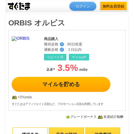
ログイン
無料会員登録
ORBIS オルビス
商品購入
獲得反映
:
90日程度
？
通帳反映
:
３日以内
？
リピート可
マイルUP
3.5
%
2.8
マイルを貯める
+5%mile
すぐたまはアフィリエイト広告など、プロモーション広告を利用しています
グレードボーナス
友達紹介報酬