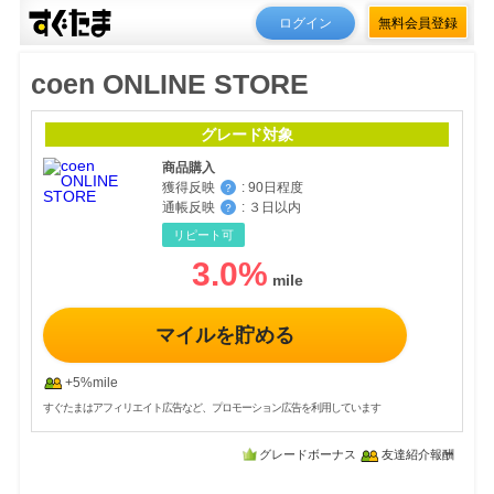
ログイン
無料会員登録
coen ONLINE STORE
グレード対象
商品購入
獲得反映
:
90日程度
？
通帳反映
:
３日以内
？
リピート可
3.0
%
マイルを貯める
+5%mile
すぐたまはアフィリエイト広告など、プロモーション広告を利用しています
グレードボーナス
友達紹介報酬