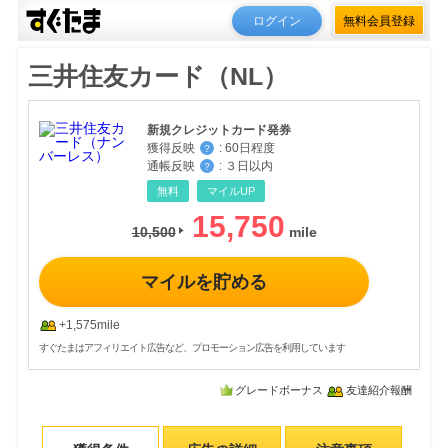
ログイン
無料会員登録
三井住友カード（NL）
新規クレジットカード発券
獲得反映
:
60日程度
？
通帳反映
:
３日以内
？
無料
マイルUP
15,750
10,500
マイルを貯める
+1,575mile
すぐたまはアフィリエイト広告など、プロモーション広告を利用しています
グレードボーナス
友達紹介報酬