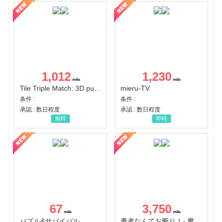
1,012
1,230
Tile Triple Match: 3D puzzle
mieru-TV
条件 :
条件 :
承認 : 数日程度
承認 : 数日程度
無料
即時
67
3,750
パズル&サバイバル
勇者なんてお断り！- 魔王の力で異世界征服