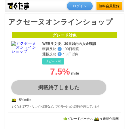
ログイン
無料会員登録
アクセーヌオンラインショップ
グレード対象
WEB注文後、30日以内の入金確認
獲得反映
:
90日程度
？
通帳反映
:
３日以内
？
リピート可
7.5
%
掲載終了しました
+5%mile
すぐたまはアフィリエイト広告など、プロモーション広告を利用しています
グレードボーナス
友達紹介報酬