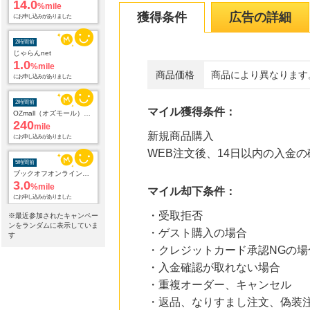
にお申し込みがありました
獲得条件
広告の詳細
2時間前
じゃらんnet
1.0
%mile
にお申し込みがありました
商品価格
商品により異なります
2時間前
OZmall（オズモール） ヘアサロン
マイル獲得条件：
240
mile
にお申し込みがありました
新規商品購入
WEB注文後、14日以内の入金
5時間前
ブックオフオンライン販売
3.0
%mile
マイル却下条件：
にお申し込みがありました
・受取拒否
※最近参加されたキャンペー
20時間前
ンをランダムに表示していま
楽天市場
・ゲスト購入の場合
す
2.0
%mile
・クレジットカード承認NGの場
にお申し込みがありました
・入金確認が取れない場合
20時間前
・重複オーダー、キャンセル
楽天市場 おすすめブランド
1.0
%mile
・返品、なりすまし注文、偽装