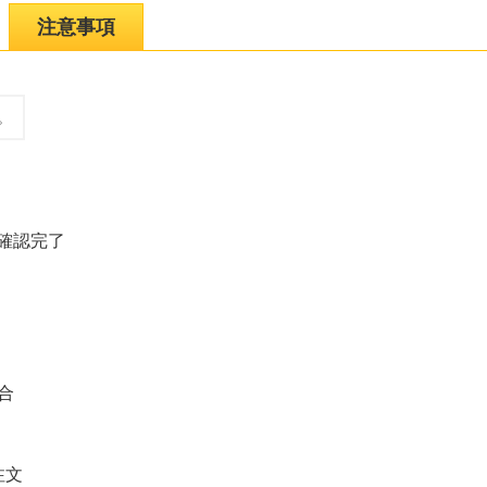
注意事項
。
の確認完了
合
注文