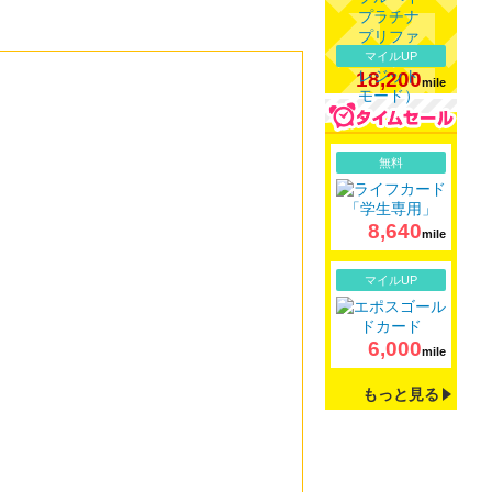
マイルUP
18,200
mile
詳細
無料
8,640
mile
詳細
マイルUP
6,000
mile
もっと見る