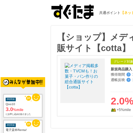
共通ポイント
【ネッ
【ショップ】メディ
販サイト【cotta】
グレード対
新規商品購入
獲得期間
:
？
通帳反映
:
？
2時間前
2.0
Qoo10
3.0
%mile
+5%mile
にお申し込みがありました
2時間前
電子貸本Renta!
14.0
%mile