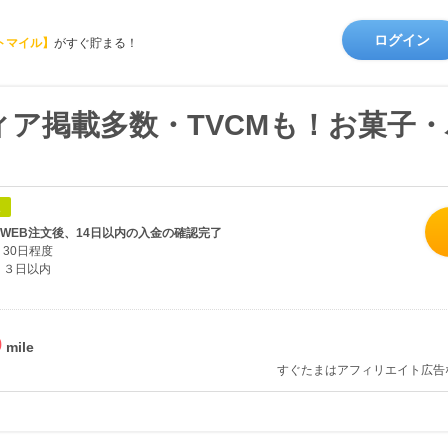
ログイン
トマイル】
がすぐ貯まる！
ア掲載多数・TVCMも！お菓子
象
 WEB注文後、14日以内の入金の確認完了
30日程度
３日以内
%
すぐたまはアフィリエイト広告