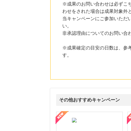
にお申し込みがありました
※成果のお問い合わせは必ずこ
わせをされた場合は成果対象外
20時間前
楽天ブックス
当キャンペーンにご参加いただ
1.0
%mile
い。
にお申し込みがありました
非承認理由についてのお問い合
20時間前
楽天Kobo
1.0
%mile
※成果確定の目安の日数は、参
にお申し込みがありました
す。
2時間前
OZmall（オズモール） ヘアサロン
240
mile
にお申し込みがありました
2時間前
Qoo10
3.0
%mile
その他おすすめキャンペーン
にお申し込みがありました
属の無料査定
を美しくをテーマにした商品で女性の美を応援しています
【ITトレンドMoney】相談プロモーション
ハ