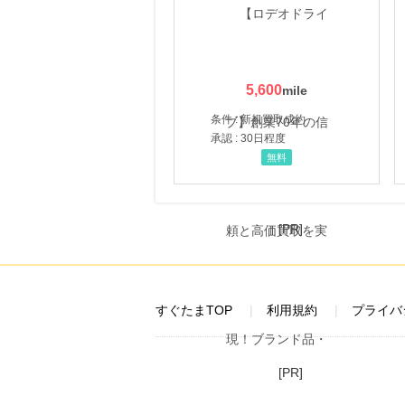
5,600
条件 : 新規買取成約
承認 : 30日程度
無料
[PR]
すぐたまTOP
利用規約
プライバ
[PR]