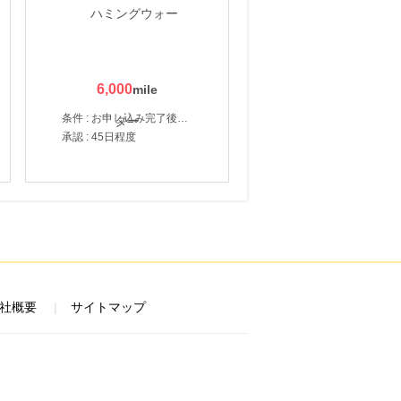
6,000
条件 : お申し込み完了後、決済登録完了と1ヶ月以内のサーバー初回設置。
承認 : 45日程度
社概要
サイトマップ