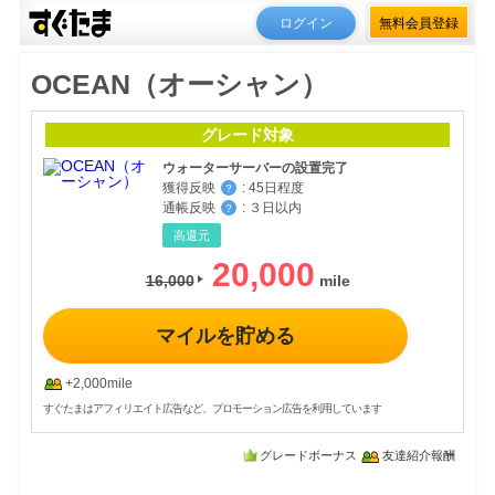
ログイン
無料会員登録
OCEAN（オーシャン）
グレード対象
ウォーターサーバーの設置完了
獲得反映
:
45日程度
？
通帳反映
:
３日以内
？
高還元
20,000
16,000
マイルを貯める
+2,000mile
すぐたまはアフィリエイト広告など、プロモーション広告を利用しています
グレードボーナス
友達紹介報酬