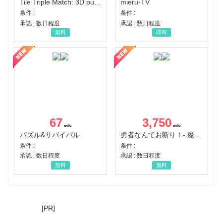
Tile Triple Match: 3D puzzle
mieru-TV
条件 :
条件 :
承認 : 数日程度
承認 : 数日程度
無料
即時
67
3,750
パズル&サバイバル
勇者なんてお断り！- 魔王の力で異世界征服
条件 :
条件 :
承認 : 数日程度
承認 : 数日程度
無料
無料
[PR]