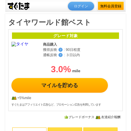
ログイン
無料会員登録
タイヤワールド館ベスト
グレード対象
商品購入
獲得反映
:
90日程度
？
通帳反映
:
３日以内
？
3.0
%
マイルを貯める
+5%mile
すぐたまはアフィリエイト広告など、プロモーション広告を利用しています
グレードボーナス
友達紹介報酬