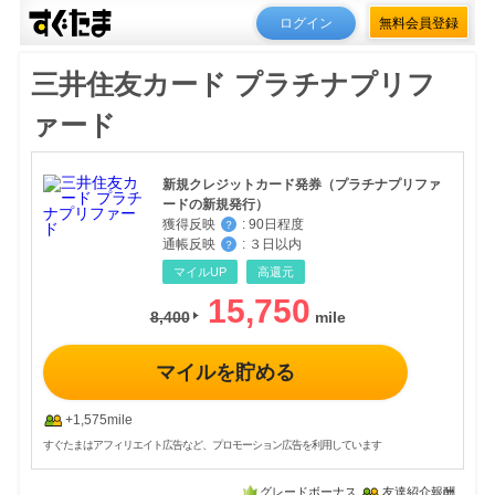
ログイン
無料会員登録
三井住友カード プラチナプリフ
ァード
新規クレジットカード発券（プラチナプリファ
ードの新規発行）
獲得反映
:
90日程度
？
通帳反映
:
３日以内
？
マイルUP
高還元
15,750
8,400
マイルを貯める
+1,575mile
すぐたまはアフィリエイト広告など、プロモーション広告を利用しています
グレードボーナス
友達紹介報酬