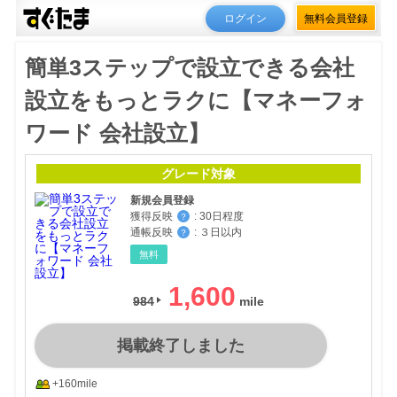
ログイン
無料会員登録
簡単3ステップで設立できる会社
設立をもっとラクに【マネーフォ
ワード 会社設立】
グレード対象
新規会員登録
獲得反映
:
30日程度
？
通帳反映
:
３日以内
？
無料
1,600
984
掲載終了しました
+160mile