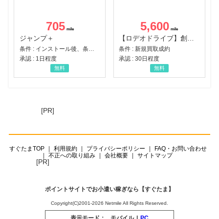
705
5,600
ジャンプ＋
【ロデオドライブ】創業70年の信頼と高価買取を実現！ブランド品・貴金属の無料査定
条件 : インストール後、条件達成
条件 : 新規買取成約
承認 : 1日程度
承認 : 30日程度
無料
無料
[PR]
すぐたまTOP
利用規約
プライバシーポリシー
FAQ・お問い合わせ
不正への取り組み
会社概要
サイトマップ
[PR]
ポイントサイトでお小遣い稼ぎなら【すぐたま】
Copyright(C)2001-2026 Netmile All Rights Reserved.
表示モード：
モバイル
|
PC