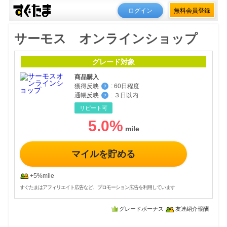
ログイン
無料会員登録
サーモス オンラインショップ
グレード対象
商品購入
獲得反映
:
60日程度
？
通帳反映
:
３日以内
？
リピート可
5.0
%
マイルを貯める
+5%mile
すぐたまはアフィリエイト広告など、プロモーション広告を利用しています
グレードボーナス
友達紹介報酬