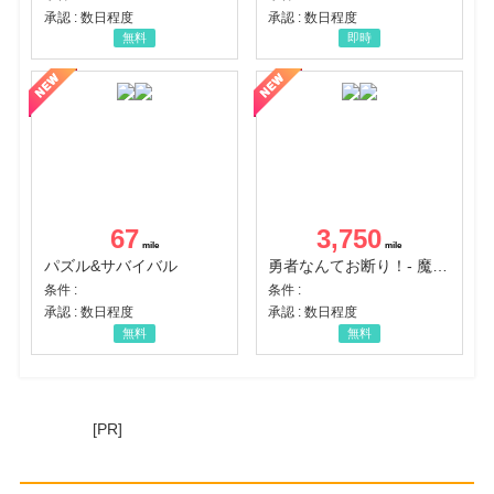
承認 : 数日程度
承認 : 数日程度
無料
即時
67
3,750
パズル&サバイバル
勇者なんてお断り！- 魔王の力で異世界征服
条件 :
条件 :
承認 : 数日程度
承認 : 数日程度
無料
無料
[PR]