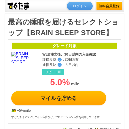
ログイン
無料会員登録
最高の睡眠を届けるセレクトショ
ップ【BRAIN SLEEP STORE】
グレード対象
WEB注文後、30日以内の入金確認
獲得反映
:
30日程度
？
通帳反映
:
３日以内
？
リピート可
5.0
%
マイルを貯める
+5%mile
すぐたまはアフィリエイト広告など、プロモーション広告を利用しています