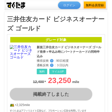
ログイン
無料会員登録
三井住友カード ビジネスオーナー
ズ ゴールド
グレード対象
新規三井住友カード ビジネスオーナーズ ゴール
ド発券＋申込み時にパートナーカードの同時申
込み
獲得反映
:
90日程度
？
通帳反映
:
３日以内
？
無料
マイルUP
23,250
12,400
掲載終了しました
+2,325mile
すぐたまはアフィリエイト広告など、プロモーション広告を利用しています