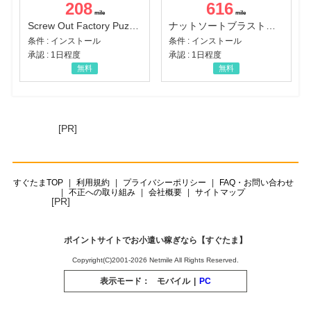
208
616
Screw Out Factory Puzzle 3D（経験値バーのマイルストーンを5にする（ユーザーレベル5に到達する））（Android）
ナットソートブラスト：カラーパズル（チャレンジ11完了）（Android）
条件 : インストール
条件 : インストール
承認 : 1日程度
承認 : 1日程度
無料
無料
[PR]
すぐたまTOP
利用規約
プライバシーポリシー
FAQ・お問い合わせ
不正への取り組み
会社概要
サイトマップ
[PR]
ポイントサイトでお小遣い稼ぎなら【すぐたま】
Copyright(C)2001-2026 Netmile All Rights Reserved.
表示モード：
モバイル
|
PC