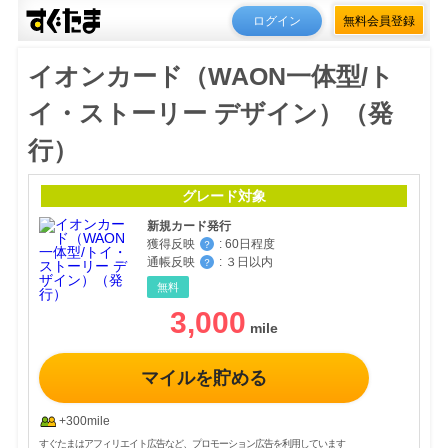
ログイン
無料会員登録
イオンカード（WAON一体型/ト
イ・ストーリー デザイン）（発
行）
グレード対象
新規カード発行
獲得反映
:
60日程度
？
通帳反映
:
３日以内
？
無料
3,000
マイルを貯める
+300mile
すぐたまはアフィリエイト広告など、プロモーション広告を利用しています