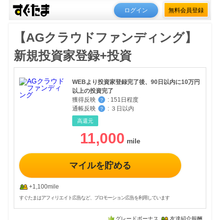
ログイン
無料会員登録
【AGクラウドファンディング】
新規投資家登録+投資
WEBより投資家登録完了後、90日以内に10万円
以上の投資完了
獲得反映
:
151日程度
？
通帳反映
:
３日以内
？
高還元
11,000
マイルを貯める
+1,100mile
すぐたまはアフィリエイト広告など、プロモーション広告を利用しています
グレードボーナス
友達紹介報酬