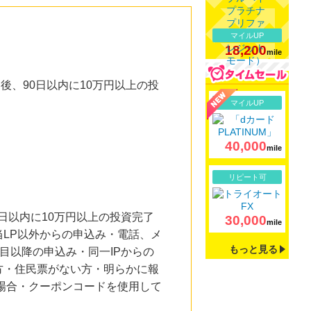
マイルUP
18,200
mile
後、90日以内に10万円以上の投
詳細
マイルUP
40,000
mile
詳細
リピート可
日以内に10万円以上の投資完了
30,000
mile
LP以外からの申込み・電話、メ
もっと見る
目以降の申込み・同一IPからの
方・住民票がない方・明らかに報
の場合・クーポンコードを使用して