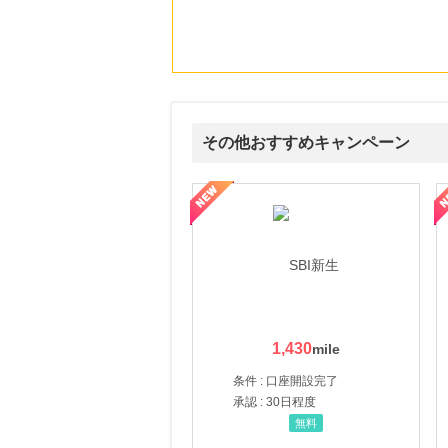
にお申し込みがありました
21時間前
楽天ブックス
1.0
%mile
にお申し込みがありました
23時間前
その他おすすめキャンペーン
【ZOZOUSED（リピート購入）】
3.0
%mile
にお申し込みがありました
ルナ ファミリーコース
ギフ活
三井シ
2時間前
【高品位「スクワラン」】無添加主義HABA(ハーバー)の美容オイル
616
mile
にお申し込みがありました
1,430
条件 : 口座開設完了
承認 : 30日程度
無料