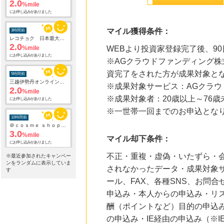
2.0
%mile
にお申し込みがありました
マイル獲得条件：
3時間前
レコチョク 日本最大級の音楽配信サイト
2.0
%mile
WEBより投資家登録完了後、9
にお申し込みがありました
※AGクラウドファンディング株
資完了をされた方が成果対象と
5時間前
三越伊勢丹オンラインストア
※成果対象サービス：AGクラウ
2.0
%mile
※成果対象者：20歳以上～76歳
にお申し込みがありました
※一世帯一回までのお申込とな
10時間前
＠ｃｏｓｍｅ ｓｈｏｐｐｉｎｇ
3.0
%mile
マイル却下条件：
にお申し込みがありました
不正・重複・虚偽・いたずら・会
※最近参加されたキャンペー
12時間前
ンをランダムに表示していま
されなかったデータ・成果対象
Sony Music Shop
す
1.5
%mile
ール、FAX、各種SNS、お問
にお申し込みがありました
申込み・本人からの申込み・リ
21時間前
酬（ポイントなど）目的の申込み
楽天市場
の申込み・IE経由の申込み（※
2.0
%mile