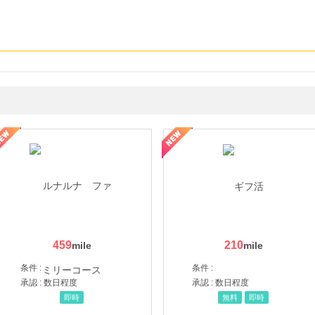
ョッピングパークカード《セゾン》
459
210
条件 :
条件 :
承認 : 数日程度
承認 : 数日程度
即時
無料
即時