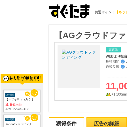
共通ポイント
【ネッ
【AGクラウドファ
高還元
WEBより投
獲得期間
:
？
通帳反映
:
？
11,0
+1,100mil
3時間前
【マツキヨココカラオンラインストア】マツモトキヨシ・ココカラファイン公式通販サイト
3.8
%mile
にお申し込みがありました
3時間前
獲得条件
広告の詳細
Yahoo!ショッピング