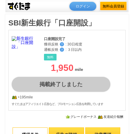
ログイン
無料会員登録
SBI新生銀行「口座開設」
口座開設完了
獲得反映
:
30日程度
？
通帳反映
:
３日以内
？
無料
1,950
掲載終了しました
+195mile
すぐたまはアフィリエイト広告など、プロモーション広告を利用しています
グレードボーナス
友達紹介報酬