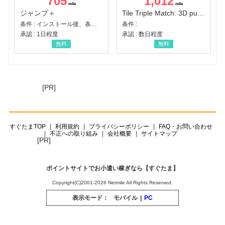
705
1,012
ジャンプ＋
Tile Triple Match: 3D puzzle
条件 : インストール後、条件達成
条件 :
承認 : 1日程度
承認 : 数日程度
無料
無料
[PR]
すぐたまTOP
利用規約
プライバシーポリシー
FAQ・お問い合わせ
不正への取り組み
会社概要
サイトマップ
[PR]
ポイントサイトでお小遣い稼ぎなら【すぐたま】
Copyright(C)2001-2026 Netmile All Rights Reserved.
表示モード：
モバイル
|
PC