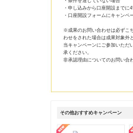
・条件を達していない場合
楽天Kobo
・申し込みから口座開設までに4
1.0
%mile
にお申し込みがありました
・口座開設フォームにキャンペ
24時間前
※成果のお問い合わせは必ずこ
楽天市場 おすすめブランド
1.0
%mile
わせをされた場合は成果対象外
にお申し込みがありました
当キャンペーンにご参加いただ
7時間前
承ください。
サンワダイレクト
非承認理由についてのお問い合
3.0
%mile
にお申し込みがありました
7時間前
ホットペッパーグルメ
100
mile
にお申し込みがありました
その他おすすめキャンペーン
式サイト】スーツケース・バッグ
【ロデオドライブ】創業70年の信頼と高価買取を実現！ブランド品
【ファビウス公式EC】すべて