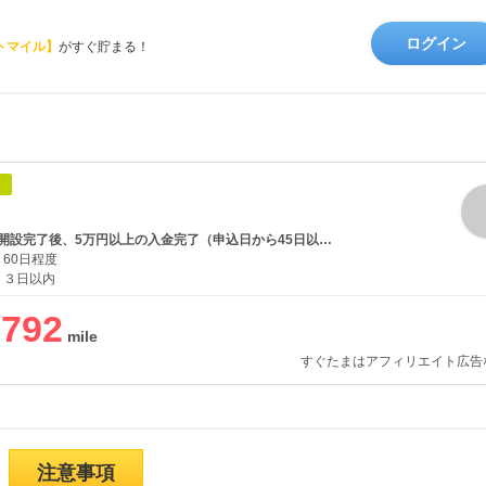
ログイン
トマイル】
がすぐ貯まる！
象
証券口座新規開設完了後、5万円以上の入金完了（申込日から45日以内）
60日程度
３日以内
,792
すぐたまはアフィリエイト広告
注意事項