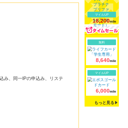
マイルUP
18,200
mile
詳細
無料
8,640
mile
詳細
マイルUP
込み、同一IPの申込み、リステ
6,000
mile
もっと見る