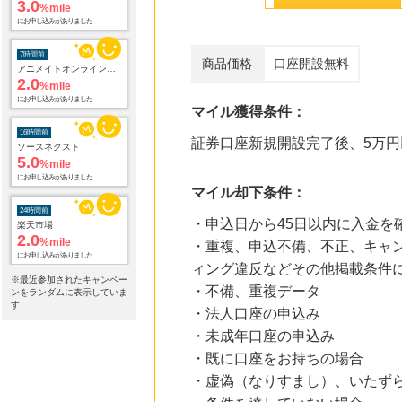
7時間前
アニメイトオンラインショップ
2.0
%mile
にお申し込みがありました
商品価格
口座開設無料
16時間前
ソースネクスト
マイル獲得条件：
5.0
%mile
にお申し込みがありました
証券口座新規開設完了後、5万円
24時間前
楽天市場
マイル却下条件：
2.0
%mile
にお申し込みがありました
・申込日から45日以内に入金を
・重複、申込不備、不正、キャン
24時間前
楽天ブックス
ィング違反などその他掲載条件
1.0
%mile
※最近参加されたキャンペー
・不備、重複データ
にお申し込みがありました
ンをランダムに表示していま
す
・法人口座の申込み
24時間前
・未成年口座の申込み
楽天２４
1.0
%mile
・既に口座をお持ちの場合
にお申し込みがありました
・虚偽（なりすまし）、いたず
24時間前