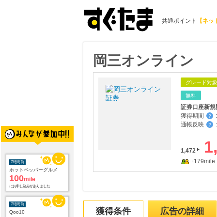
共通ポイント
【ネッ
岡三オンライン
グレード対
無料
獲得期間
:
？
通帳反映
:
？
7時間前
1
ホットペッパーグルメ
1,472
100
mile
+179mile
にお申し込みがありました
7時間前
Qoo10
3.0
%mile
にお申し込みがありました
獲得条件
広告の詳細