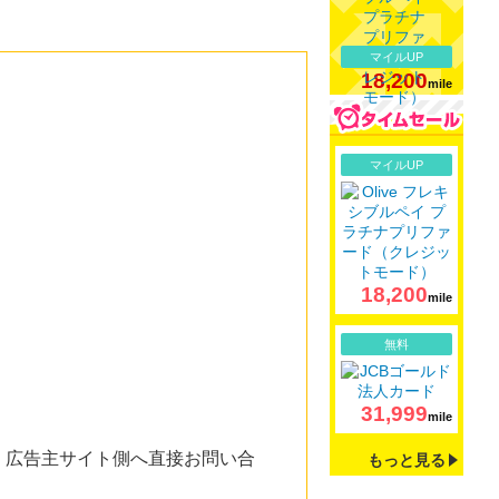
マイルUP
18,200
mile
詳細
マイルUP
18,200
mile
詳細
無料
31,999
mile
。広告主サイト側へ直接お問い合
もっと見る