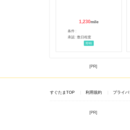
1,230
条件 :
承認 : 数日程度
即時
[PR]
すぐたまTOP
利用規約
プライバ
[PR]