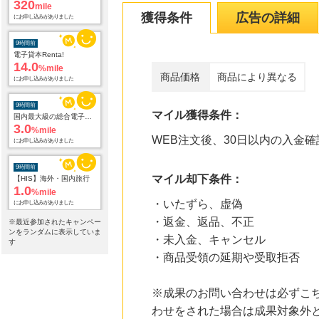
320
mile
獲得条件
広告の詳細
にお申し込みがありました
9時間前
電子貸本Renta!
14.0
%mile
商品価格
商品により異なる
にお申し込みがありました
9時間前
マイル獲得条件：
国内最大級の総合電子書籍ストア ブックライブ
3.0
%mile
WEB注文後、30日以内の入金確
にお申し込みがありました
9時間前
マイル却下条件：
【HIS】海外・国内旅行
1.0
%mile
・いたずら、虚偽
にお申し込みがありました
・返金、返品、不正
※最近参加されたキャンペー
9時間前
ンをランダムに表示していま
・未入金、キャンセル
Yahoo!ショッピング
す
2.0
%mile
・商品受領の延期や受取拒否
にお申し込みがありました
9時間前
※成果のお問い合わせは必ずこ
レコチョク 日本最大級の音楽配信サイト
わせをされた場合は成果対象外
2.0
%mile