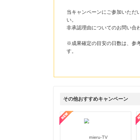
にお申し込みがありました
当キャンペーンにご参加いただ
15時間前
い。
Kojima.net（コジマネット）
2.0
%mile
非承認理由についてのお問い合
にお申し込みがありました
16時間前
※成果確定の目安の日数は、参
＠ｃｏｓｍｅ ｓｈｏｐｐｉｎｇ
す。
3.0
%mile
にお申し込みがありました
3時間前
楽天市場
2.0
%mile
にお申し込みがありました
4時間前
その他おすすめキャンペーン
ベルーナ
2.0
%mile
にお申し込みがありました
ni】妊活期のための葉酸サプリ
【LOJEL公式サイト】スーツケース・バッグ
【ロデオドライブ】創業70