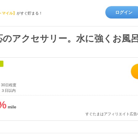
ログイン
トマイル】
がすぐ貯まる！
応のアクセサリー。水に強くお風
象
30日程度
３日以内
%
すぐたまはアフィリエイト広告