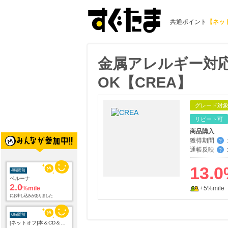
共通ポイント
【ネッ
金属アレルギー対
OK【CREA】
グレード対
リピート可
商品購入
獲得期間
:
？
通帳反映
:
？
13.0
4時間前
ベルーナ
2.0
%mile
+5%mile
にお申し込みがありました
6時間前
[ネットオフ]本＆CD＆DVD買取プロモーション