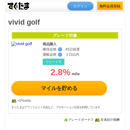
ログイン
無料会員登録
vivid golf
グレード対象
商品購入
獲得反映
:
45日程度
？
通帳反映
:
３日以内
？
リピート可
2.8
%
マイルを貯める
+5%mile
すぐたまはアフィリエイト広告など、プロモーション広告を利用しています
グレードボーナス
友達紹介報酬