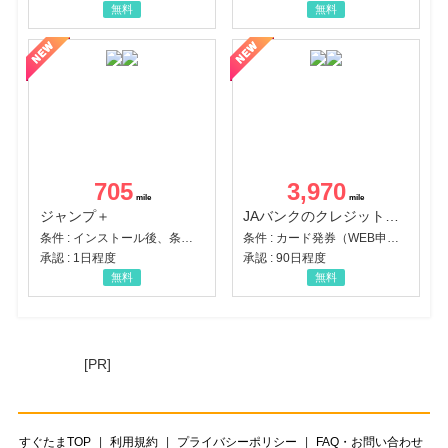
無料
無料
705
3,970
ジャンプ＋
JAバンクのクレジットカード【JAカード】
条件 : インストール後、条件達成
条件 : カード発券（WEB申込から30日以内）
承認 : 1日程度
承認 : 90日程度
無料
無料
[PR]
すぐたまTOP
利用規約
プライバシーポリシー
FAQ・お問い合わせ