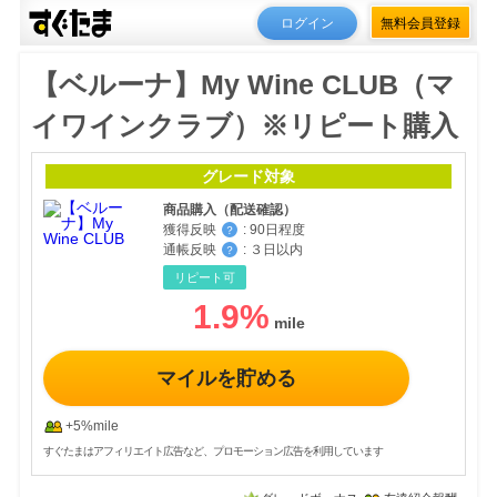
ログイン
無料会員登録
【ベルーナ】My Wine CLUB（マ
イワインクラブ）※リピート購入
グレード対象
商品購入（配送確認）
獲得反映
:
90日程度
？
通帳反映
:
３日以内
？
リピート可
1.9
%
マイルを貯める
+5%mile
すぐたまはアフィリエイト広告など、プロモーション広告を利用しています