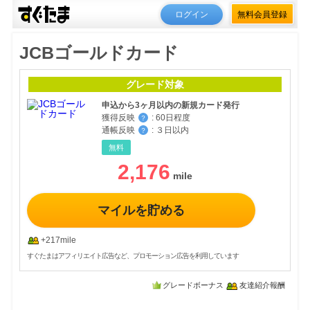
ログイン
無料会員登録
JCBゴールドカード
グレード対象
申込から3ヶ月以内の新規カード発行
獲得反映
:
60日程度
？
通帳反映
:
３日以内
？
無料
2,176
マイルを貯める
+217mile
すぐたまはアフィリエイト広告など、プロモーション広告を利用しています
グレードボーナス
友達紹介報酬