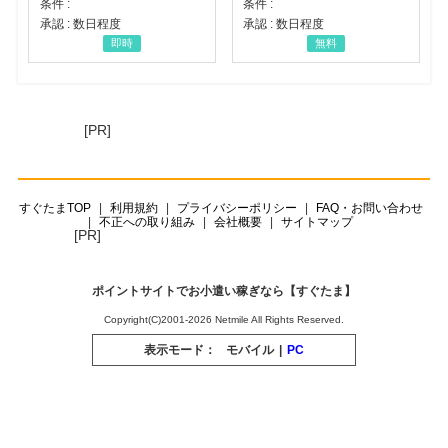
条件 :
条件 :
承認 : 数日程度
承認 : 数日程度
即時
無料
[PR]
すぐたまTOP
利用規約
プライバシーポリシー
FAQ・お問い合わせ
不正への取り組み
会社概要
サイトマップ
[PR]
ポイントサイトでお小遣い稼ぎなら【すぐたま】
Copyright(C)2001-2026 Netmile All Rights Reserved.
表示モード：
モバイル
|
PC