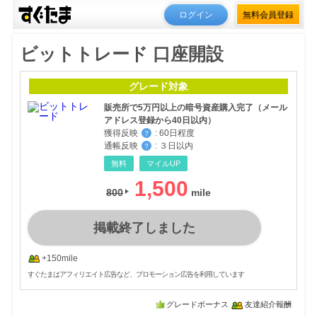
ログイン
無料会員登録
ビットトレード 口座開設
グレード対象
販売所で5万円以上の暗号資産購入完了（メール
アドレス登録から40日以内）
獲得反映
:
60日程度
？
通帳反映
:
３日以内
？
無料
マイルUP
1,500
800
掲載終了しました
+150mile
すぐたまはアフィリエイト広告など、プロモーション広告を利用しています
グレードボーナス
友達紹介報酬