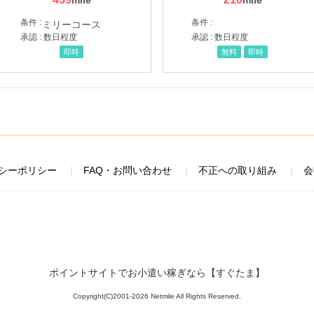
条件 :
条件 :
承認 : 数日程度
承認 : 数日程度
即時
無料
即時
シーポリシー
FAQ・お問い合わせ
不正への取り組み
会
ポイントサイトでお小遣い稼ぎなら【すぐたま】
Copyright(C)2001-2026 Netmile All Rights Reserved.