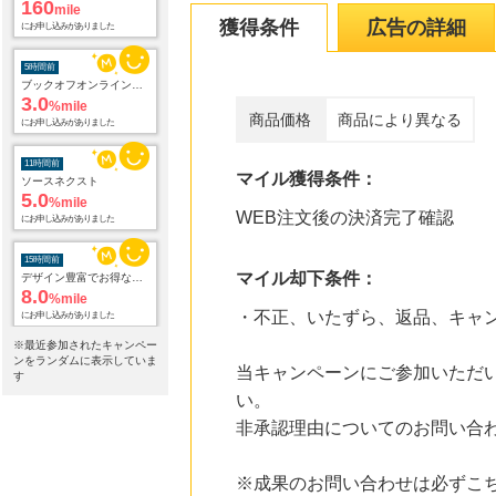
160
mile
獲得条件
広告の詳細
にお申し込みがありました
5時間前
ブックオフオンライン販売
3.0
%mile
商品価格
商品により異なる
にお申し込みがありました
11時間前
マイル獲得条件：
ソースネクスト
5.0
%mile
WEB注文後の決済完了確認
にお申し込みがありました
15時間前
マイル却下条件：
デザイン豊富でお得な電報サービス【VERY CARD】
8.0
%mile
・不正、いたずら、返品、キャ
にお申し込みがありました
※最近参加されたキャンペー
20時間前
ンをランダムに表示していま
当キャンペーンにご参加いただ
楽天市場
す
2.0
%mile
い。
にお申し込みがありました
非承認理由についてのお問い合
20時間前
生活ガイド.com 会員登録完了
※成果のお問い合わせは必ずこ
160
mile