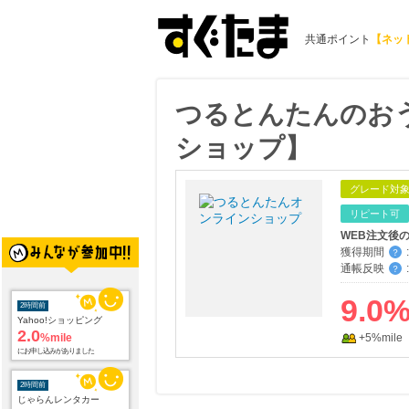
共通ポイント
【ネッ
つるとんたんのお
ショップ】
グレード対
リピート可
WEB注文後
獲得期間
:
？
通帳反映
:
？
9.0
2時間前
Yahoo!ショッピング
2.0
%mile
+5%mile
にお申し込みがありました
2時間前
じゃらんレンタカー