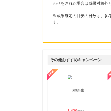
わせをされた場合は成果対象外
にお申し込みがありました
21時間前
※成果確定の目安の日数は、参
ベルメゾンネット
1.0
%mile
す。
にお申し込みがありました
21時間前
【ZOZOUSED（リピート購入）】
3.0
%mile
にお申し込みがありました
1時間前
ディノス オンラインショップ
その他おすすめキャンペーン
1.0
%mile
にお申し込みがありました
ルナ ファミリーコース
ギフ活
三井シ
1,430