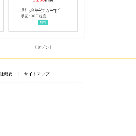
条件 : クレジットカード申込・発券
承認 : 30日程度
無料
社概要
サイトマップ