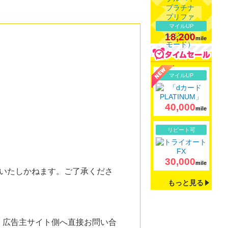
マイルUP
18,200
mile
詳細
マイルUP
40,000
mile
詳細
リピート可
30,000
mile
いたしかねます。ご了承くださ
もっと見る
。広告主サイト側へ直接お問い合