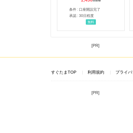
条件 : 口座開設完了
承認 : 30日程度
無料
[PR]
すぐたまTOP
利用規約
プライバ
[PR]