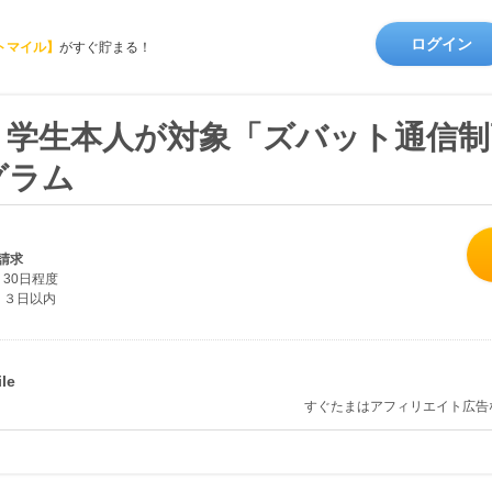
ログイン
トマイル】
がすぐ貯まる！
・学生本人が対象「ズバット通信制
グラム
請求
30日程度
３日以内
すぐたまはアフィリエイト広告