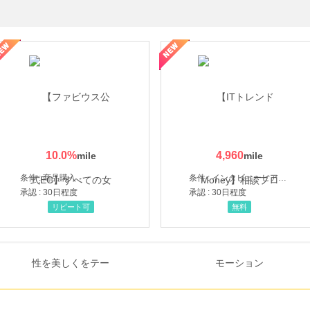
ミングウォーター【販売代理店】
10.0
%
4,960
条件 : 商品購入
条件 : インタビューヒアリング完了
承認 : 30日程度
承認 : 30日程度
リピート可
無料