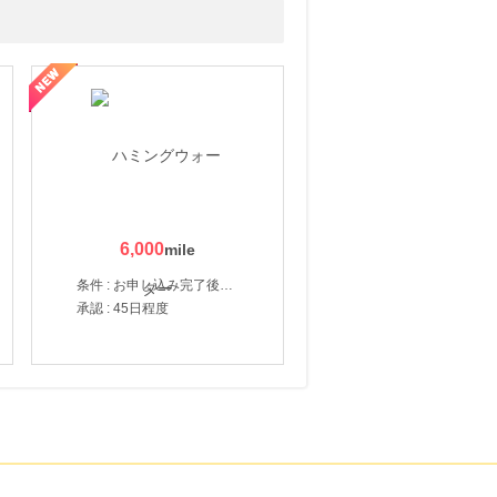
6,000
条件 : お申し込み完了後、決済登録完了と1ヶ月以内のサーバー初回設置。
承認 : 45日程度