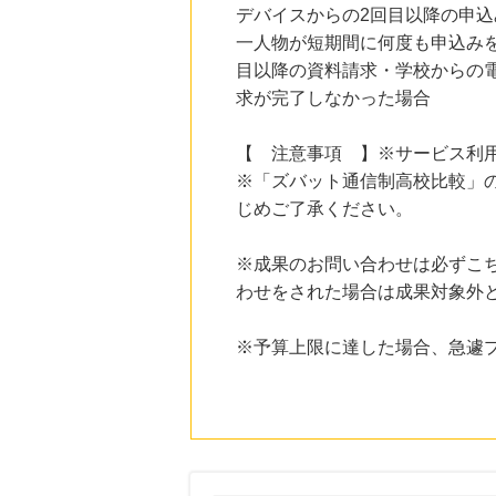
Yahoo!ショッピング
デバイスからの2回目以降の申
2.0
%mile
一人物が短期間に何度も申込み
にお申し込みがありました
目以降の資料請求・学校からの
22時間前
求が完了しなかった場合
ブックオフオンライン販売
3.0
%mile
にお申し込みがありました
【 注意事項 】※サービス利
※「ズバット通信制高校比較」
13時間前
楽天市場
じめご了承ください。
2.0
%mile
にお申し込みがありました
※成果のお問い合わせは必ずこ
13時間前
わせをされた場合は成果対象外
楽天GORA
5.0
%mile
にお申し込みがありました
※予算上限に達した場合、急遽