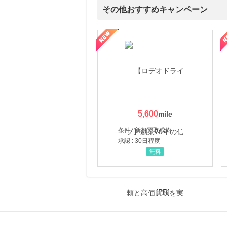
その他おすすめキャンペーン
属の無料査定
を美しくをテーマにした商品で女性の美を応援しています
【ITトレンドMoney】相談プロモーション
ハ
5,600
条件 : 新規買取成約
承認 : 30日程度
無料
[PR]