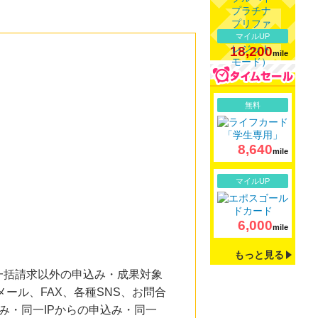
マイルUP
18,200
mile
詳細
無料
8,640
mile
。
詳細
マイルUP
6,000
mile
もっと見る
一括請求以外の申込み・成果対象
ール、FAX、各種SNS、お問合
み・同一IPからの申込み・同一