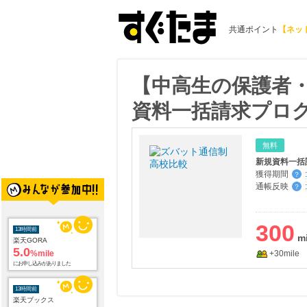
共通ポイント
【ネッ
【中高生の保護者
資料一括請求プロ
無料
新規資料一括
獲得期間
:
？
通帳反映
:
？
13時間前
楽天GORA
5.0
%mile
300
にお申し込みがありました
+30mile
13時間前
楽天ブックス
1.0
%mile
にお申し込みがありました