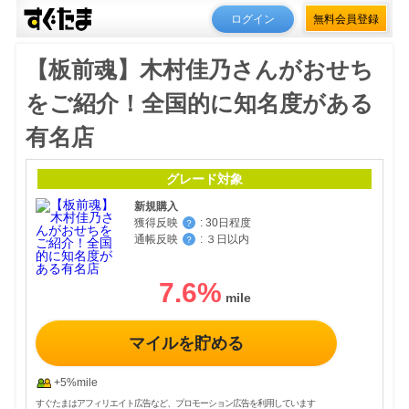
ログイン
無料会員登録
【板前魂】木村佳乃さんがおせち
をご紹介！全国的に知名度がある
有名店
グレード対象
新規購入
獲得反映
:
30日程度
？
通帳反映
:
３日以内
？
7.6
%
マイルを貯める
+5%mile
すぐたまはアフィリエイト広告など、プロモーション広告を利用しています