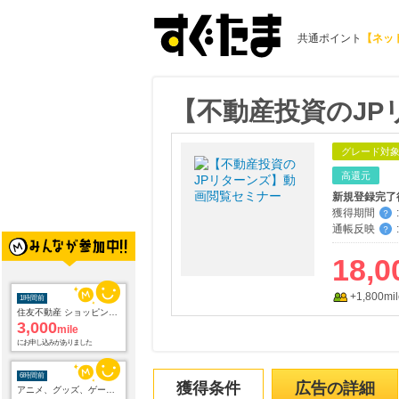
共通ポイント
【ネッ
【不動産投資のJP
グレード対
高還元
新規登録完了
獲得期間
:
？
通帳反映
:
？
18,0
1時間前
住友不動産 ショッピングシティイオンカード（発行）
+1,800mil
3,000
mile
にお申し込みがありました
6時間前
アニメ、グッズ、ゲーム、声優、フィギュア多数販売のチェーンストア【ゲーマーズ】
2.0
獲得条件
広告の詳細
%mile
にお申し込みがありました