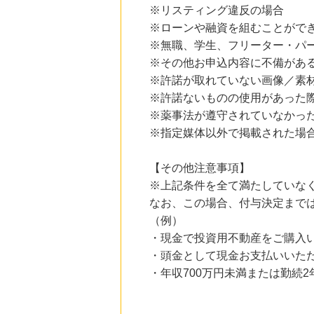
※リスティング違反の場合
23時間前
※ローンや融資を組むことがで
Qoo10
3.0
%mile
※無職、学生、フリーター・パー
にお申し込みがありました
※その他お申込内容に不備があ
※許諾が取れていない画像／素材
25時間前
楽天インサイト
※許諾ないものの使用があった
800
mile
※薬事法が遵守されていなかっ
にお申し込みがありました
※指定媒体以外で掲載された場
1時間前
ブックオフオンライン販売
3.0
%mile
【その他注意事項】
にお申し込みがありました
※上記条件を全て満たしていな
1時間前
なお、この場合、付与決定まで
住友不動産 ショッピングシティイオンカード（発行）
（例）
3,000
mile
にお申し込みがありました
・現金で投資用不動産をご購入
・頭金として現金お支払いいた
・年収700万円未満または勤続