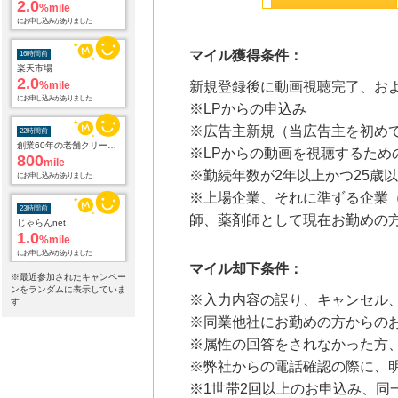
16時間前
楽天市場
マイル獲得条件：
2.0
%mile
にお申し込みがありました
新規登録後に動画視聴完了、お
※LPからの申込み
22時間前
創業60年の老舗クリーニング店が贈る【宅配ふとんクリーニングリナビス】
※広告主新規（当広告主を初め
800
mile
※LPからの動画を視聴するため
にお申し込みがありました
※勤続年数が2年以上かつ25歳以
23時間前
※上場企業、それに準ずる企業
じゃらんnet
1.0
師、薬剤師として現在お勤めの
%mile
にお申し込みがありました
23時間前
マイル却下条件：
※最近参加されたキャンペー
Yahoo!ショッピング
ンをランダムに表示していま
2.0
%mile
※入力内容の誤り、キャンセル
す
にお申し込みがありました
※同業他社にお勤めの方からの
※属性の回答をされなかった方
23時間前
電子貸本Renta!
※弊社からの電話確認の際に、
14.0
%mile
※1世帯2回以上のお申込み、同
にお申し込みがありました