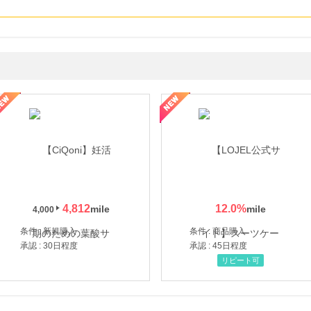
年の信頼と高価買取を実現！ブランド品・貴金属の無料査定
4,812
12.0
%
4,000
条件 : 新規購入
条件 : 商品購入
承認 : 30日程度
承認 : 45日程度
リピート可