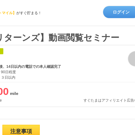
ログイン
トマイル】
がすぐ貯まる！
リターンズ】動画閲覧セミナー
象
後、14日以内の電話での本人確認完了
90日程度
３日以内
00
e
すぐたまはアフィリエイト広告
注意事項