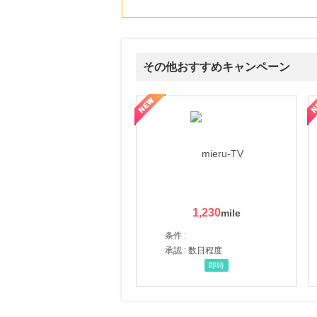
その他おすすめキャンペーン
ni】妊活期のための葉酸サプリ
【LOJEL公式サイト】スーツケース・バッグ
【ロデオドライブ】創業70
1,230
条件 :
承認 : 数日程度
即時