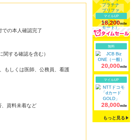
マイルUP
18,200
mile
付での本人確認完了
詳細
無料
に関する確認を含む）
20,000
mile
、もしくは医師、公務員、看護
詳細
マイルUP
28,000
否、資料未着など
mile
もっと見る