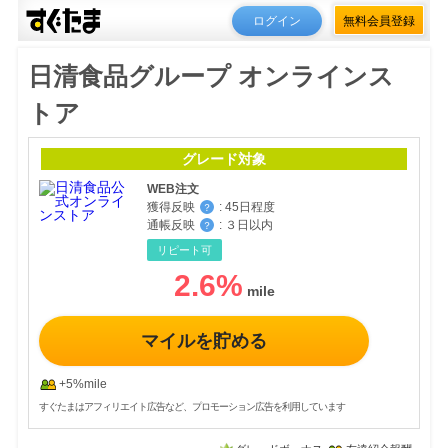
ログイン
無料会員登録
日清食品グループ オンラインス
トア
グレード対象
WEB注文
獲得反映
:
45日程度
？
通帳反映
:
３日以内
？
リピート可
2.6
%
マイルを貯める
+5%mile
すぐたまはアフィリエイト広告など、プロモーション広告を利用しています