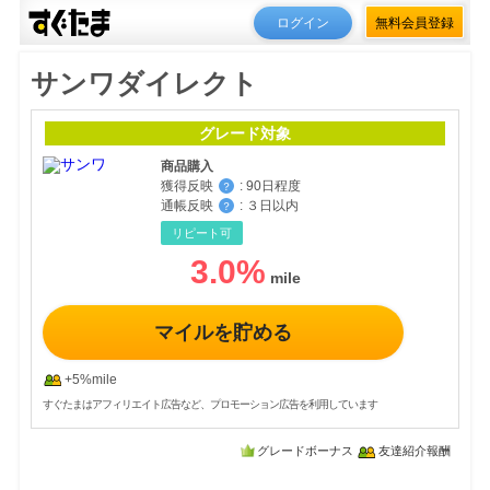
ログイン
無料会員登録
サンワダイレクト
グレード対象
商品購入
獲得反映
:
90日程度
？
通帳反映
:
３日以内
？
リピート可
3.0
%
マイルを貯める
+5%mile
すぐたまはアフィリエイト広告など、プロモーション広告を利用しています
グレードボーナス
友達紹介報酬