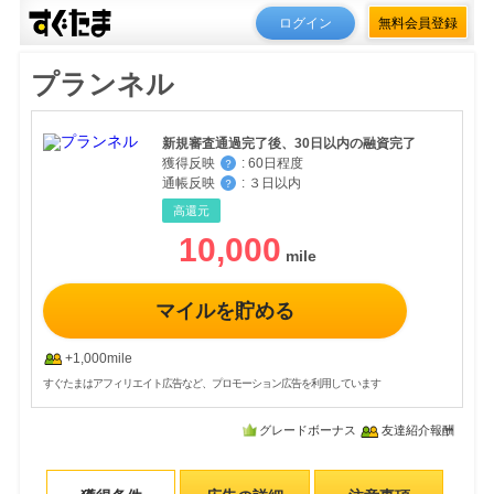
ログイン
無料会員登録
プランネル
新規審査通過完了後、30日以内の融資完了
獲得反映
:
60日程度
？
通帳反映
:
３日以内
？
高還元
10,000
マイルを貯める
+1,000mile
すぐたまはアフィリエイト広告など、プロモーション広告を利用しています
グレードボーナス
友達紹介報酬