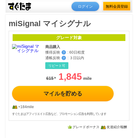
ログイン
無料会員登録
miSignal マイシグナル
グレード対象
商品購入
獲得反映
:
60日程度
？
通帳反映
:
３日以内
？
リピート可
1,845
615
マイルを貯める
+184mile
すぐたまはアフィリエイト広告など、プロモーション広告を利用しています
グレードボーナス
友達紹介報酬