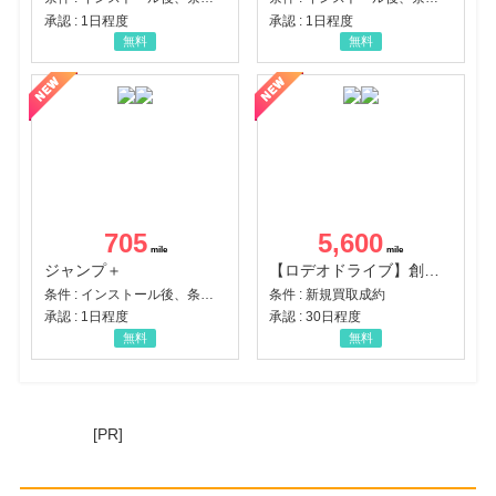
承認 : 1日程度
承認 : 1日程度
無料
無料
705
5,600
ジャンプ＋
【ロデオドライブ】創業70年の信頼と高価買取を実現！ブランド品・貴金属の無料査定
条件 : インストール後、条件達成
条件 : 新規買取成約
承認 : 1日程度
承認 : 30日程度
無料
無料
[PR]