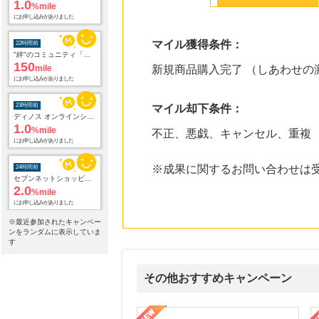
1.0
%mile
にお申し込みがありました
マイル獲得条件：
22時間前
"絆"のコミュニティ「公式サークル館」無料会員登録プロモーション
150
mile
新規商品購入完了 （しあわせの
にお申し込みがありました
23時間前
マイル却下条件：
ディノス オンラインショップ
1.0
%mile
不正、悪戯、キャンセル、重複
にお申し込みがありました
※成果に関するお問い合わせは
24時間前
セブンネットショッピング(セブン-イレブン受取なら送料無料)
2.0
%mile
にお申し込みがありました
※最近参加されたキャンペー
24時間前
ンをランダムに表示していま
【マツキヨココカラオンラインストア】マツモトキヨシ・ココカラファイン公式通販サイト
す
3.8
%mile
にお申し込みがありました
その他おすすめキャンペーン
24時間前
電子貸本Renta!
14.0
属の無料査定
を美しくをテーマにした商品で女性の美を応援しています
【ITトレンドMoney】相談プロモーション
ハ
%mile