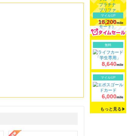
マイルUP
18,200
mile
詳細
無料
8,640
mile
詳細
マイルUP
6,000
mile
もっと見る