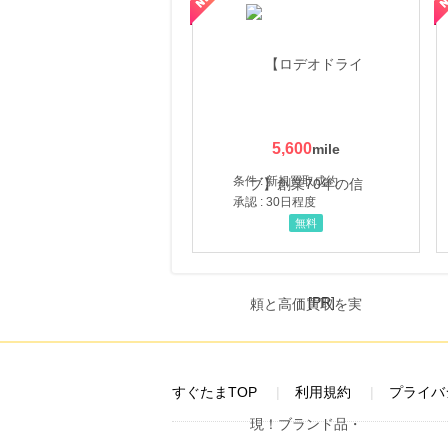
にお申し込みがありました
24時間前
Yahoo!ショッピング
2.0
%mile
にお申し込みがありました
24時間前
5,600
ホットペッパーグルメ
100
mile
条件 : 新規買取成約
にお申し込みがありました
承認 : 30日程度
3時間前
無料
ブックオフオンライン販売
3.0
%mile
にお申し込みがありました
[PR]
すぐたまTOP
利用規約
プライバ