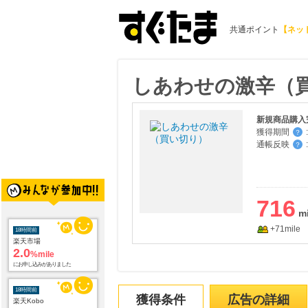
共通ポイント
【ネッ
しあわせの激辛（
新規商品購入
獲得期間
:
？
通帳反映
:
？
716
+71mile
18時間前
楽天市場
2.0
%mile
にお申し込みがありました
18時間前
獲得条件
広告の詳細
楽天Kobo