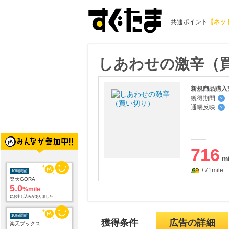
共通ポイント
【ネッ
しあわせの激辛（
新規商品購入
獲得期間
:
？
通帳反映
:
？
716
+71mile
10時間前
楽天GORA
5.0
%mile
にお申し込みがありました
10時間前
獲得条件
広告の詳細
楽天ブックス