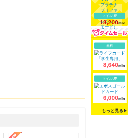
マイルUP
18,200
mile
詳細
無料
8,640
mile
詳細
マイルUP
6,000
mile
もっと見る