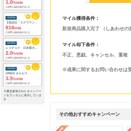
1.0
%mile
にお申し込みがありました
マイル獲得条件：
14時間前
【高品位「スクワラン」】無添加主義HABA(ハーバー)の美容オイル
616
mile
新規商品購入完了 （しあわせの
にお申し込みがありました
16時間前
マイル却下条件：
レコチョク 日本最大級の音楽配信サイト
2.0
%mile
不正、悪戯、キャンセル、重複
にお申し込みがありました
※成果に関するお問い合わせは
16時間前
ORBIS オルビス
3.5
%mile
にお申し込みがありました
※最近参加されたキャンペー
16時間前
ンをランダムに表示していま
Qoo10
す
3.0
%mile
にお申し込みがありました
その他おすすめキャンペーン
16時間前
Yahoo!ショッピング
2.0
属の無料査定
を美しくをテーマにした商品で女性の美を応援しています
【ITトレンドMoney】相談プロモーション
ハ
%mile