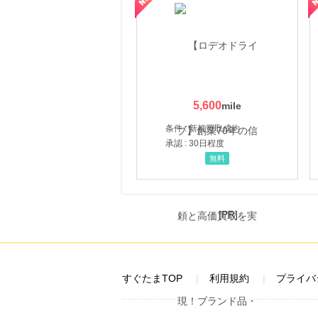
にお申し込みがありました
16時間前
DHCオンラインショップ
2.0
%mile
にお申し込みがありました
19時間前
5,600
ブックオフオンライン販売
3.0
%mile
条件 : 新規買取成約
にお申し込みがありました
承認 : 30日程度
10時間前
無料
楽天市場
2.0
%mile
にお申し込みがありました
[PR]
すぐたまTOP
利用規約
プライバ