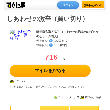
ログイン
無料会員登録
しあわせの激辛（買い切り）
新規商品購入完了 （しあわせの激辛のいずれか
のセットの購入）
獲得反映
:
30日程度
？
通帳反映
:
３日以内
？
716
マイルを貯める
+71mile
すぐたまはアフィリエイト広告など、プロモーション広告を利用しています
グレードボーナス
友達紹介報酬