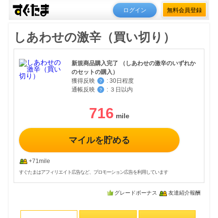
ログイン
無料会員登録
しあわせの激辛（買い切り）
新規商品購入完了 （しあわせの激辛のいずれか
のセットの購入）
獲得反映
:
30日程度
？
通帳反映
:
３日以内
？
716
マイルを貯める
+71mile
すぐたまはアフィリエイト広告など、プロモーション広告を利用しています
グレードボーナス
友達紹介報酬