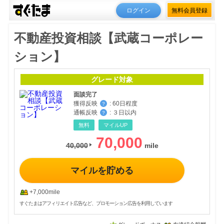
ログイン
無料会員登録
不動産投資相談【武蔵コーポレー
ション】
グレード対象
面談完了
獲得反映
:
60日程度
？
通帳反映
:
３日以内
？
無料
マイルUP
70,000
40,000
マイルを貯める
+7,000mile
すぐたまはアフィリエイト広告など、プロモーション広告を利用しています