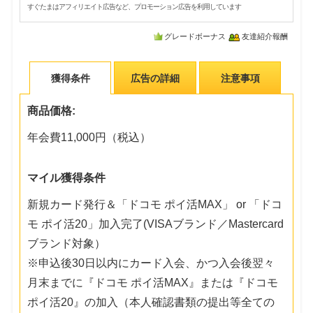
すぐたまはアフィリエイト広告など、プロモーション広告を利用しています
グレードボーナス
友達紹介報酬
獲得条件
広告の詳細
注意事項
商品価格:
年会費11,000円（税込）
マイル獲得条件
新規カード発行＆「ドコモ ポイ活MAX」 or 「ドコ
モ ポイ活20」加入完了(VISAブランド／Mastercard
ブランド対象）
※申込後30日以内にカード入会、かつ入会後翌々
月末までに『ドコモ ポイ活MAX』または『ドコモ
ポイ活20』の加入（本人確認書類の提出等全ての