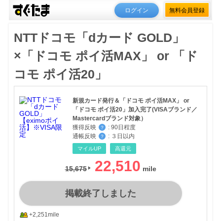
ログイン
無料会員登録
NTTドコモ「dカード GOLD」
×「ドコモ ポイ活MAX」 or 「ド
コモ ポイ活20」
新規カード発行＆「ドコモ ポイ活MAX」 or
「ドコモ ポイ活20」加入完了(VISAブランド／
Mastercardブランド対象）
獲得反映
:
90日程度
？
通帳反映
:
３日以内
？
マイルUP
高還元
22,510
15,675
掲載終了しました
+2,251mile