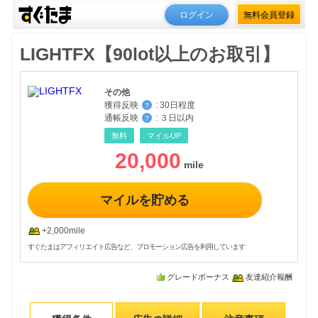
ログイン
無料会員登録
LIGHTFX【90lot以上のお取引】
その他
獲得反映
:
30日程度
？
通帳反映
:
３日以内
？
無料
マイルUP
20,000
マイルを貯める
+2,000mile
すぐたまはアフィリエイト広告など、プロモーション広告を利用しています
グレードボーナス
友達紹介報酬