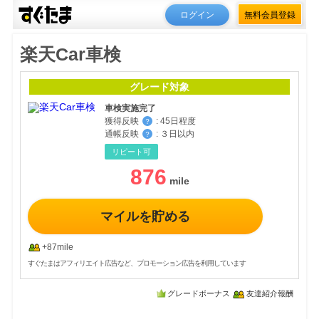
ログイン
無料会員登録
楽天Car車検
グレード対象
車検実施完了
獲得反映
:
45日程度
？
通帳反映
:
３日以内
？
リピート可
876
マイルを貯める
+87mile
すぐたまはアフィリエイト広告など、プロモーション広告を利用しています
グレードボーナス
友達紹介報酬