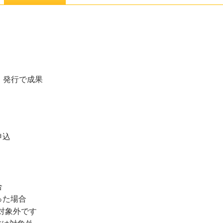
後、発行で成果
申込
合
った場合
果対象外です