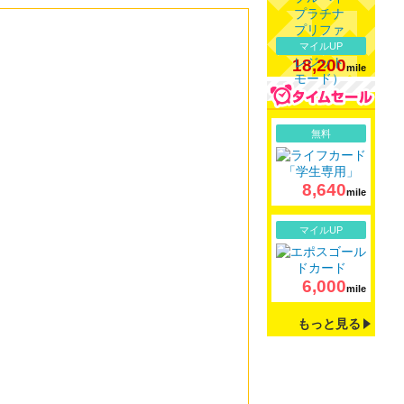
マイルUP
18,200
mile
詳細
無料
8,640
mile
詳細
マイルUP
6,000
mile
もっと見る