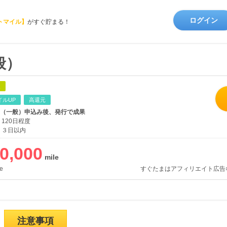
ログイン
トマイル】
がすぐ貯まる！
一般）
象
イルUP
高還元
 ONE（一般）申込み後、発行で成果
120日程度
３日以内
0,000
e
すぐたまはアフィリエイト広告
注意事項