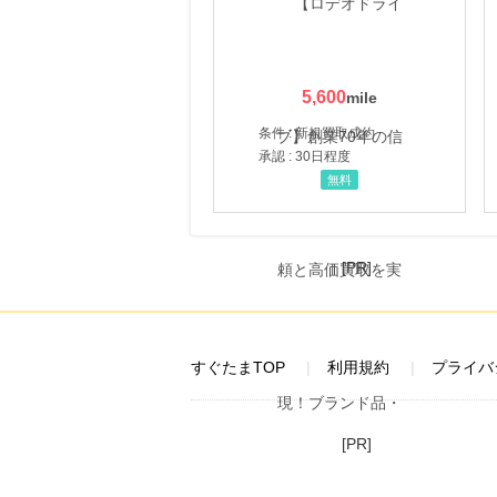
5,600
条件 : 新規買取成約
承認 : 30日程度
無料
[PR]
すぐたまTOP
利用規約
プライバ
[PR]