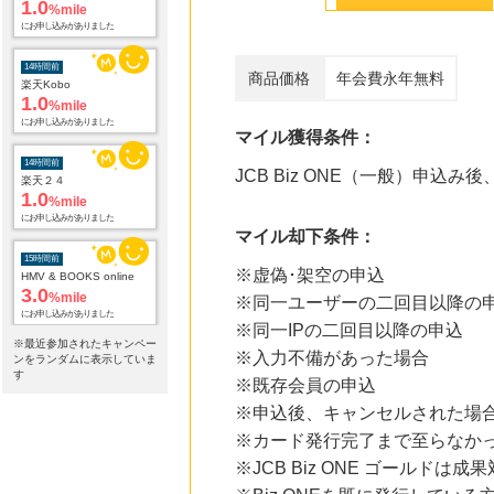
1.0
%mile
にお申し込みがありました
14時間前
商品価格
年会費永年無料
楽天Kobo
1.0
%mile
にお申し込みがありました
マイル獲得条件：
14時間前
JCB Biz ONE（一般）申込み
楽天２４
1.0
%mile
にお申し込みがありました
マイル却下条件：
15時間前
※虚偽･架空の申込
HMV & BOOKS online
3.0
%mile
※同一ユーザーの二回目以降の
にお申し込みがありました
※同一IPの二回目以降の申込
※最近参加されたキャンペー
20時間前
※入力不備があった場合
ンをランダムに表示していま
Yahoo!ショッピング
す
※既存会員の申込
2.0
%mile
にお申し込みがありました
※申込後、キャンセルされた場
※カード発行完了まで至らなか
20時間前
※JCB Biz ONE ゴールドは成
じゃらんnet
1.0
%mile