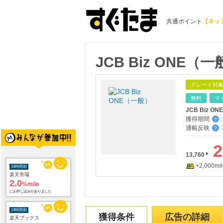
共通ポイント
【ネッ
JCB Biz ONE（
グレード対
無料
マ
JCB Biz
獲得期間
:
？
通帳反映
:
？
2
13,760
+2,000mil
14時間前
楽天市場
2.0
%mile
にお申し込みがありました
14時間前
獲得条件
広告の詳細
楽天ブックス