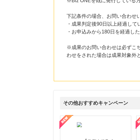
※Biz ONEを既に発行している
にお申し込みがありました
20時間前
下記条件の場合、お問い合わせ
レコチョク 日本最大級の音楽配信サイト
・成果判定後90日以上経過して
2.0
%mile
にお申し込みがありました
・お申込みから180日を経過し
23時間前
※成果のお問い合わせは必ずこ
ブックオフオンライン販売
3.0
%mile
わせをされた場合は成果対象外
にお申し込みがありました
6時間前
Rakuten Fashion(楽天ファッション)
4.5
%mile
にお申し込みがありました
14時間前
楽天市場
その他おすすめキャンペーン
2.0
%mile
にお申し込みがありました
属の無料査定
を美しくをテーマにした商品で女性の美を応援しています
【ITトレンドMoney】相談プロモーション
ハ