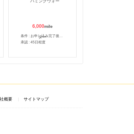
6,000
条件 : お申し込み完了後、決済登録完了と1ヶ月以内のサーバー初回設置。
承認 : 45日程度
社概要
サイトマップ