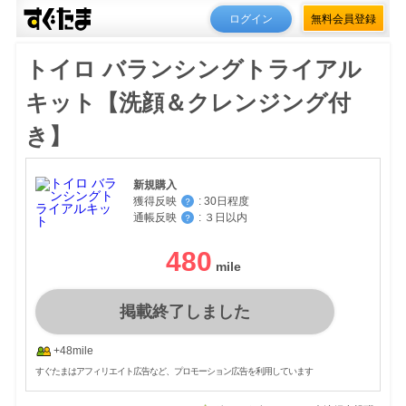
ログイン
無料会員登録
トイロ バランシングトライアル
キット【洗顔＆クレンジング付
き】
新規購入
獲得反映
:
30日程度
？
通帳反映
:
３日以内
？
480
掲載終了しました
+48mile
すぐたまはアフィリエイト広告など、プロモーション広告を利用しています