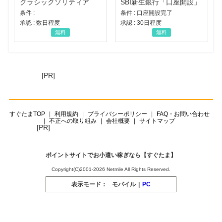
クラシックソリティア
SBI新生銀行「口座開設」
条件 :
条件 : 口座開設完了
承認 : 数日程度
承認 : 30日程度
無料
無料
[PR]
すぐたまTOP
利用規約
プライバシーポリシー
FAQ・お問い合わせ
不正への取り組み
会社概要
サイトマップ
[PR]
ポイントサイトでお小遣い稼ぎなら【すぐたま】
Copyright(C)2001-2026 Netmile All Rights Reserved.
表示モード：
モバイル
|
PC