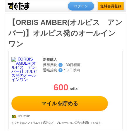
ログイン
無料会員登録
【ORBIS AMBER(オルビス アン
バー)】オルビス発のオールイン
ワン
新規購入
獲得反映
:
30日程度
？
通帳反映
:
３日以内
？
600
マイルを貯める
+60mile
すぐたまはアフィリエイト広告など、プロモーション広告を利用しています