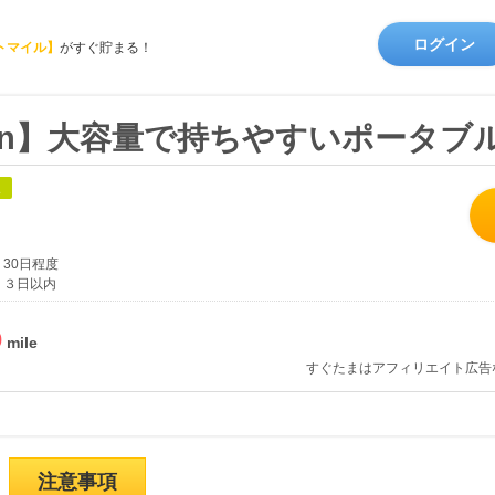
ログイン
トマイル】
がすぐ貯まる！
Japan】大容量で持ちやすいポータブ
象
30日程度
３日以内
%
すぐたまはアフィリエイト広告
注意事項