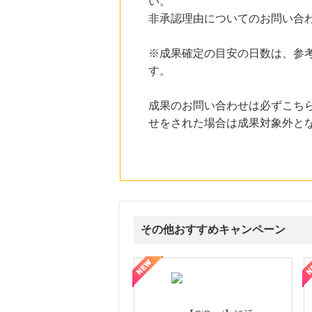
1.0
い。
%mile
にお申し込みがありました
非承認理由についてのお問い合
18時間前
e87.com(千趣会イイハナ)
※成果確定の目安の日数は、参
3.0
%mile
す。
にお申し込みがありました
2時間前
成果のお問い合わせは必ずこち
楽天市場
2.0
せをされた場合は成果対象外と
%mile
にお申し込みがありました
2時間前
楽天ブックス
1.0
%mile
にお申し込みがありました
その他おすすめキャンペーン
式サイト】スーツケース・バッグ
【ロデオドライブ】創業70年の信頼と高価買取を実現！ブランド品
【ファビウス公式EC】すべて