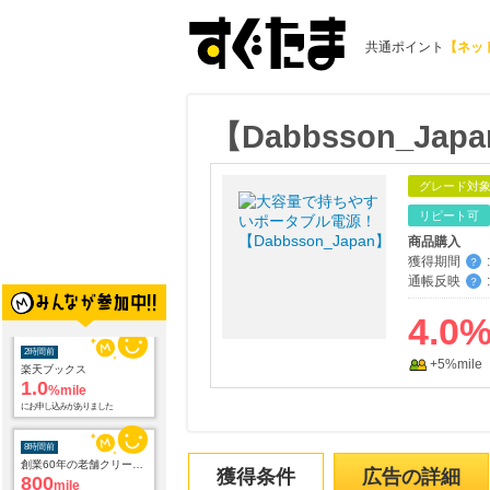
共通ポイント
【ネッ
【Dabbsson_
グレード対
リピート可
商品購入
獲得期間
:
？
通帳反映
:
2時間前
？
楽天ブックス
1.0
%mile
4.0
にお申し込みがありました
+5%mile
8時間前
創業60年の老舗クリーニング店が贈る【宅配ふとんクリーニングリナビス】
800
mile
にお申し込みがありました
9時間前
獲得条件
広告の詳細
DHCオンラインショップ