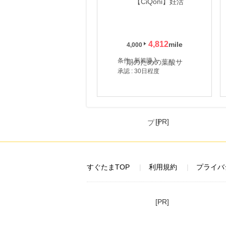
4,812
4,000
条件 : 新規購入
承認 : 30日程度
[PR]
すぐたまTOP
利用規約
プライバ
[PR]