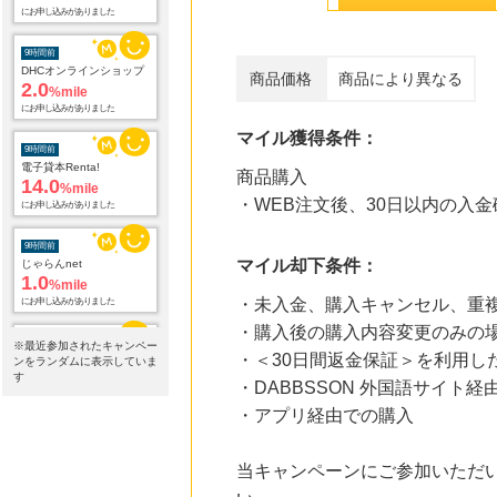
2.0
%mile
にお申し込みがありました
商品価格
商品により異なる
9時間前
電子貸本Renta!
14.0
%mile
にお申し込みがありました
マイル獲得条件：
9時間前
商品購入
じゃらんnet
・WEB注文後、30日以内の入金
1.0
%mile
にお申し込みがありました
マイル却下条件：
9時間前
Qoo10
3.0
・未入金、購入キャンセル、重
%mile
にお申し込みがありました
・購入後の購入内容変更のみの
※最近参加されたキャンペー
・＜30日間返金保証＞を利用し
ンをランダムに表示していま
9時間前
す
ホットペッパーグルメ
・DABBSSON 外国語サイト経
100
mile
・アプリ経由での購入
にお申し込みがありました
10時間前
当キャンペーンにご参加いただ
au PAY マーケット