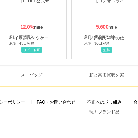
12.0
%
5,600
条件 : 商品購入
条件 : 新規買取成約
承認 : 45日程度
承認 : 30日程度
リピート可
無料
シーポリシー
FAQ・お問い合わせ
不正への取り組み
会