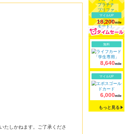
マイルUP
18,200
mile
詳細
無料
8,640
mile
詳細
マイルUP
6,000
mile
もっと見る
いたしかねます。ご了承くださ