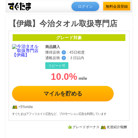
ログイン
無料会員登録
【伊織】今治タオル取扱専門店
グレード対象
商品購入
獲得反映
:
45日程度
？
通帳反映
:
３日以内
？
リピート可
10.0
%
マイルを貯める
+5%mile
すぐたまはアフィリエイト広告など、プロモーション広告を利用しています
グレードボーナス
友達紹介報酬