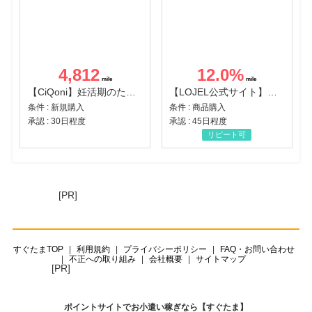
4,812
12.0
%
【CiQoni】妊活期のための葉酸サプリ
【LOJEL公式サイト】スーツケース・バッグ
条件 : 新規購入
条件 : 商品購入
承認 : 30日程度
承認 : 45日程度
リピート可
[PR]
すぐたまTOP
利用規約
プライバシーポリシー
FAQ・お問い合わせ
不正への取り組み
会社概要
サイトマップ
[PR]
ポイントサイトでお小遣い稼ぎなら【すぐたま】